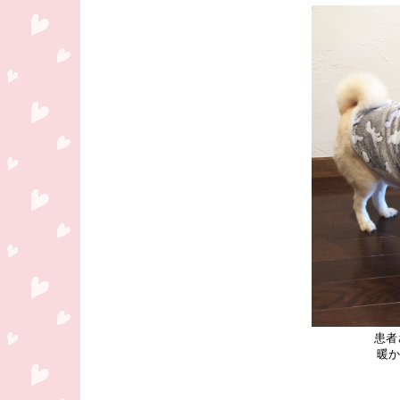
患者
暖か