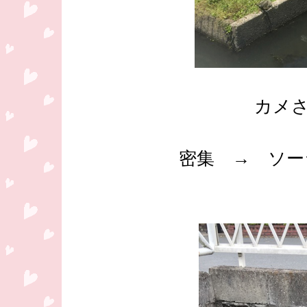
カメ
密集 → ソー