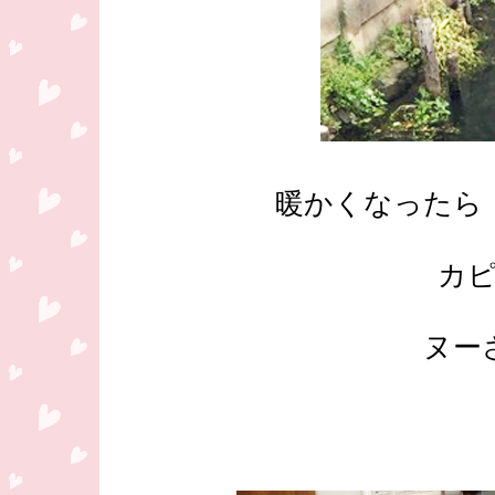
暖かくなったら
カ
ヌー