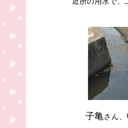
近所の用水で、
子亀
さん、